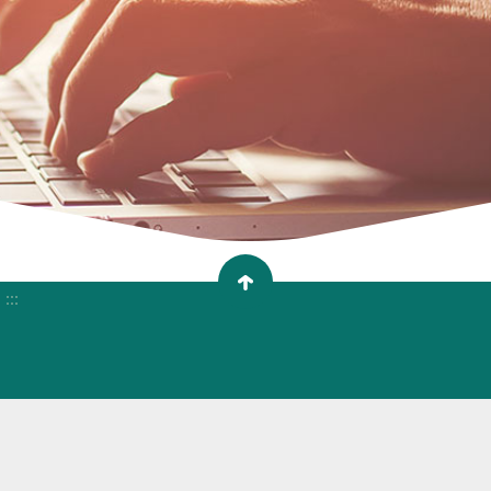
:::
9999